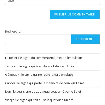
address
l’URL
comment
to
de
comment
votre
site
(facultatif)
Rechercher
RECHERCHER
Le Bélier : le signe du commencement et de l’impulsion
Taureau : le signe qui transforme l’élan en durée
Gémeaux : le signe qui ne reste jamais en place
Cancer : le signe qui porte la mémoire de ceux qu’il aime
Lion : le seul signe du zodiaque gouverné par le Soleil
Vierge : le signe qui fait du soin quotidien un art