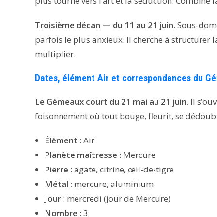
plus tourné vers l’art et la séduction. Combine 
Troisième décan — du 11 au 21 juin.
Sous-domin
parfois le plus anxieux. Il cherche à structurer 
multiplier.
Dates, élément Air et correspondances du G
Le Gémeaux court du 21 mai au 21 juin.
Il s’ou
foisonnement où tout bouge, fleurit, se dédoubl
Élément
: Air
Planète maîtresse
: Mercure
Pierre
: agate, citrine, œil-de-tigre
Métal
: mercure, aluminium
Jour
: mercredi (jour de Mercure)
Nombre
: 3