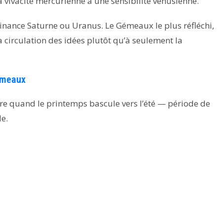
la vivacité mercurienne à une sensibilité vénusienne.
ance Saturne ou Uranus. Le Gémeaux le plus réfléchi,
la circulation des idées plutôt qu’à seulement la
émeaux
vre quand le printemps bascule vers l’été — période de
e.