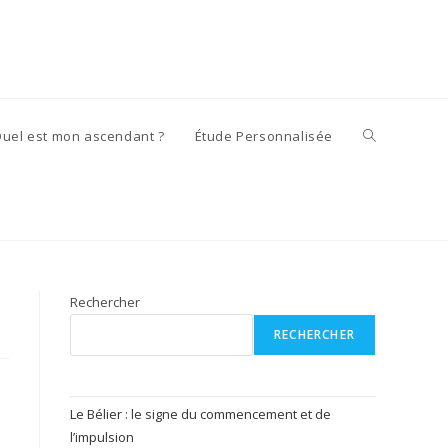
Toggle
uel est mon ascendant ?
Étude Personnalisée
website
search
Rechercher
RECHERCHER
Le Bélier : le signe du commencement et de
l’impulsion