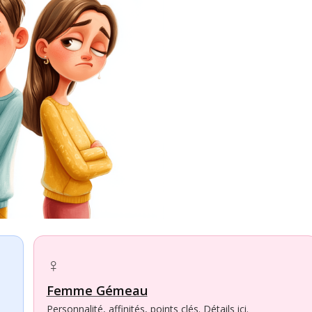
♀
Femme Gémeau
Personnalité, affinités, points clés. Détails ici.