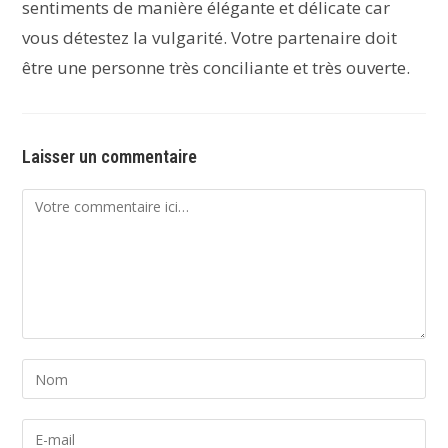
sentiments de manière élégante et délicate car
vous détestez la vulgarité. Votre partenaire doit
être une personne très conciliante et très ouverte.
Laisser un commentaire
Comment
Enter
your
name
Enter
or