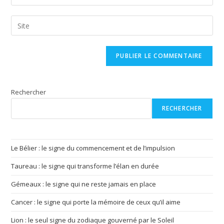
your
username
email
Saisir
to
address
l’URL
comment
to
de
comment
votre
site
(facultatif)
Rechercher
RECHERCHER
Le Bélier : le signe du commencement et de l’impulsion
Taureau : le signe qui transforme l’élan en durée
Gémeaux : le signe qui ne reste jamais en place
Cancer : le signe qui porte la mémoire de ceux qu’il aime
Lion : le seul signe du zodiaque gouverné par le Soleil