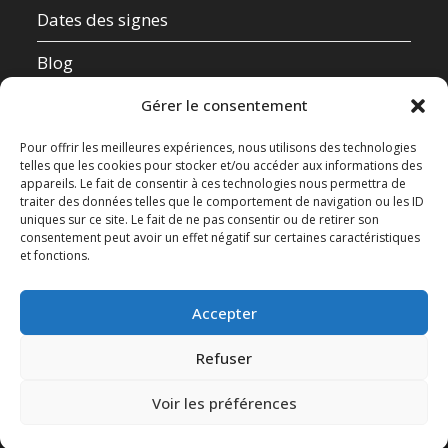
Dates des signes
Blog
Qui suis-je ?
Gérer le consentement
Mentions Légales
Pour offrir les meilleures expériences, nous utilisons des technologies
telles que les cookies pour stocker et/ou accéder aux informations des
appareils. Le fait de consentir à ces technologies nous permettra de
Données Personnelles
traiter des données telles que le comportement de navigation ou les ID
uniques sur ce site. Le fait de ne pas consentir ou de retirer son
Contact
consentement peut avoir un effet négatif sur certaines caractéristiques
et fonctions.
Test de compatibilité amoureuse
Accepter
Refuser
Voir les préférences