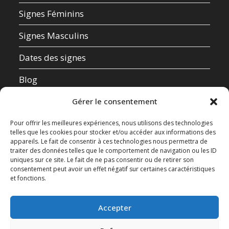
Signes Féminins
Signes Masculins
Dates des signes
Blog
Qui suis-je ?
Gérer le consentement
Mentions Légales
Pour offrir les meilleures expériences, nous utilisons des technologies
telles que les cookies pour stocker et/ou accéder aux informations des
appareils. Le fait de consentir à ces technologies nous permettra de
Données Personnelles
traiter des données telles que le comportement de navigation ou les ID
uniques sur ce site. Le fait de ne pas consentir ou de retirer son
Contact
consentement peut avoir un effet négatif sur certaines caractéristiques
et fonctions.
Test de compatibilité amoureuse
Accepter