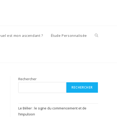
Toggle
uel est mon ascendant ?
Étude Personnalisée
website
search
Rechercher
RECHERCHER
Le Bélier : le signe du commencement et de
l’impulsion