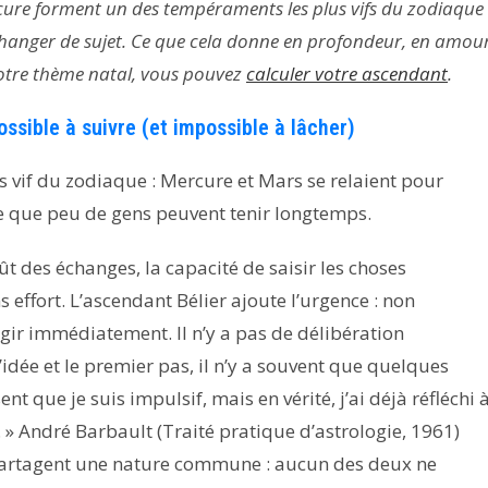
cure forment un des tempéraments les plus vifs du zodiaque 
changer de sujet. Ce que cela donne en profondeur, en amou
r votre thème natal, vous pouvez
calculer votre ascendant
.
ssible à suivre (et impossible à lâcher)
s vif du zodiaque : Mercure et Mars se relaient pour
me que peu de gens peuvent tenir longtemps.
ût des échanges, la capacité de saisir les choses
 effort. L’ascendant Bélier ajoute l’urgence : non
agir immédiatement. Il n’y a pas de délibération
idée et le premier pas, il n’y a souvent que quelques
t que je suis impulsif, mais en vérité, j’ai déjà réfléchi 
. » André Barbault (Traité pratique d’astrologie, 1961)
l partagent une nature commune : aucun des deux ne