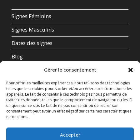
Signes Féminins
Signes Masculins
Dates des signes
Blog
Qui suis-je ?
Gérer le consentement
Mentions Légales
Pour offrir les meilleures expériences, nous utilisons des technologies
telles que les cookies pour stocker et/ou accéder aux informations des
appareils. Le fait de consentir à ces technologies nous permettra de
Données Personnelles
traiter des données telles que le comportement de navigation ou les ID
uniques sur ce site. Le fait de ne pas consentir ou de retirer son
Contact
consentement peut avoir un effet négatif sur certaines caractéristiques
et fonctions.
Test de compatibilité amoureuse
Accepter