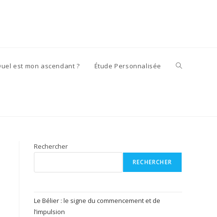
Toggle
uel est mon ascendant ?
Étude Personnalisée
website
search
Rechercher
RECHERCHER
Le Bélier : le signe du commencement et de
l’impulsion