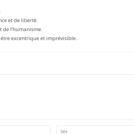
.
e et de liberté.
et de l’humanisme.
re excentrique et imprévisible.
Saisir