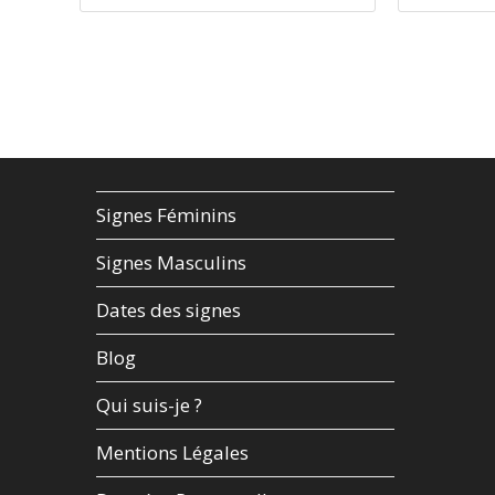
your
your
name
email
or
address
username
to
to
comment
comment
Signes Féminins
Signes Masculins
Dates des signes
Blog
Qui suis-je ?
Mentions Légales