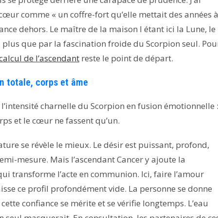
œur comme « un coffre-fort qu’elle mettait des années 
fiance dehors. Le maître de la maison I étant ici la Lune, le
, plus que par la fascination froide du Scorpion seul. Pou
calcul de l’ascendant
reste le point de départ.
on totale, corps et âme
l’intensité charnelle du Scorpion en fusion émotionnelle 
orps et le cœur ne fassent qu’un.
ature se révèle le mieux. Le désir est puissant, profond,
demi-mesure. Mais l’ascendant Cancer y ajoute la
 qui transforme l’acte en communion. Ici, faire l’amour
laisse ce profil profondément vide. La personne se donne
cette confiance se mérite et se vérifie longtemps. L’eau
n seul masquerait. En consultation, les partenaires de ce