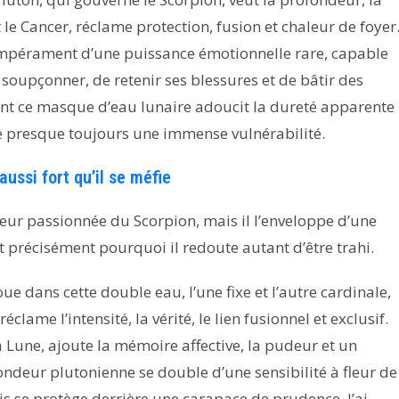
t le Cancer, réclame protection, fusion et chaleur de foyer
 tempérament d’une puissance émotionnelle rare, capable
 soupçonner, de retenir ses blessures et de bâtir des
nt ce masque d’eau lunaire adoucit la dureté apparente
 presque toujours une immense vulnérabilité.
ssi fort qu’il se méfie
ur passionnée du Scorpion, mais il l’enveloppe d’une
st précisément pourquoi il redoute autant d’être trahi.
e dans cette double eau, l’une fixe et l’autre cardinale,
clame l’intensité, la vérité, le lien fusionnel et exclusif.
 Lune, ajoute la mémoire affective, la pudeur et un
ondeur plutonienne se double d’une sensibilité à fleur de
is se protège derrière une carapace de prudence. J’ai