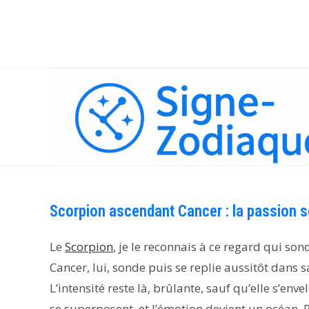
Skip
to
content
Scorpion ascendant Cancer : la passion 
Le
Scorpion
, je le reconnais à ce regard qui so
Cancer, lui, sonde puis se replie aussitôt dans sa
L’intensité reste là, brûlante, sauf qu’elle s’en
se superposent, et l’émotion devient un océan. P