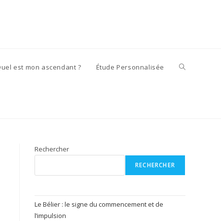
Toggle
uel est mon ascendant ?
Étude Personnalisée
website
search
Rechercher
RECHERCHER
Le Bélier : le signe du commencement et de
l’impulsion