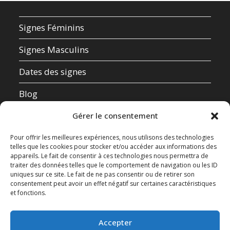
Signes Féminins
Signes Masculins
Dates des signes
Blog
Qui suis-je ?
Gérer le consentement
Mentions Légales
Pour offrir les meilleures expériences, nous utilisons des technologies
telles que les cookies pour stocker et/ou accéder aux informations des
appareils. Le fait de consentir à ces technologies nous permettra de
Données Personnelles
traiter des données telles que le comportement de navigation ou les ID
uniques sur ce site. Le fait de ne pas consentir ou de retirer son
Contact
consentement peut avoir un effet négatif sur certaines caractéristiques
et fonctions.
Test de compatibilité amoureuse
Accepter