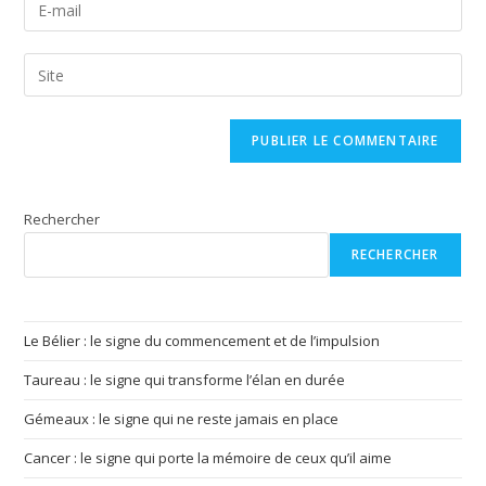
Enter
or
your
username
email
Saisir
to
address
l’URL
comment
to
de
comment
votre
site
(facultatif)
Rechercher
RECHERCHER
Le Bélier : le signe du commencement et de l’impulsion
Taureau : le signe qui transforme l’élan en durée
Gémeaux : le signe qui ne reste jamais en place
Cancer : le signe qui porte la mémoire de ceux qu’il aime