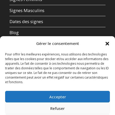
Signes Masculins
Dates des signes
Blog
Qui suis-je ?
Gérer le consentement
Mentions Légales
Pour offrir les meilleures expériences, nous utilisons des technologies
telles que les cookies pour stocker et/ou accéder aux informations des
appareils. Le fait de consentir à ces technologies nous permettra de
Données Personnelles
traiter des données telles que le comportement de navigation ou les ID
uniques sur ce site. Le fait de ne pas consentir ou de retirer son
Contact
consentement peut avoir un effet négatif sur certaines caractéristiques
et fonctions.
Test de compatibilité amoureuse
Accepter
Refuser