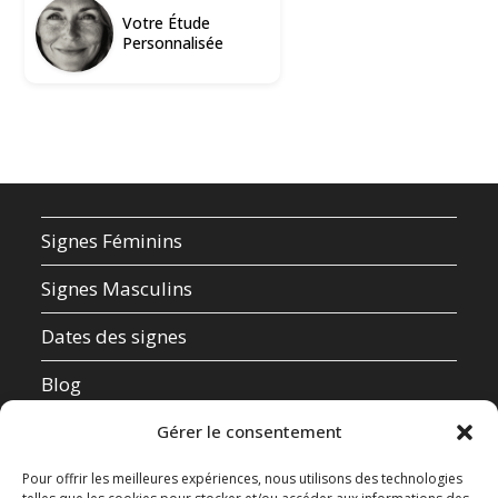
Votre Étude
Personnalisée
Signes Féminins
Signes Masculins
Dates des signes
Blog
Qui suis-je ?
Gérer le consentement
Mentions Légales
Pour offrir les meilleures expériences, nous utilisons des technologies