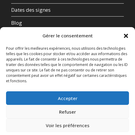
Dates des signes
Blog
Qui suis-je ?
Gérer le consentement
Mentions Légales
Pour offrir les meilleures expériences, nous utilisons des technologies
telles que les cookies pour stocker et/ou accéder aux informations des
appareils. Le fait de consentir à ces technologies nous permettra de
Données Personnelles
traiter des données telles que le comportement de navigation ou les ID
uniques sur ce site. Le fait de ne pas consentir ou de retirer son
Contact
consentement peut avoir un effet négatif sur certaines caractéristiques
et fonctions.
Test de compatibilité amoureuse
Accepter
Refuser
Voir les préférences