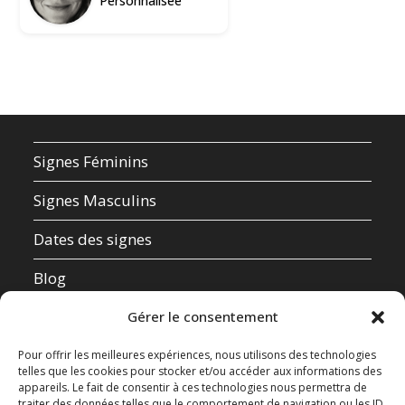
Personnalisée
Signes Féminins
Signes Masculins
Dates des signes
Blog
Qui suis-je ?
Gérer le consentement
Mentions Légales
Pour offrir les meilleures expériences, nous utilisons des technologies
telles que les cookies pour stocker et/ou accéder aux informations des
appareils. Le fait de consentir à ces technologies nous permettra de
Données Personnelles
traiter des données telles que le comportement de navigation ou les ID