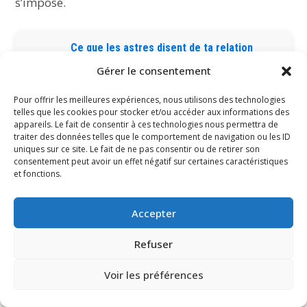
s’impose.
Ce que les astres disent de ta relation
Besoin d’un éclairage sur ta compatibilité
Gérer le consentement
sentimentale ?
Pour offrir les meilleures expériences, nous utilisons des technologies
Découvrir maintenant
telles que les cookies pour stocker et/ou accéder aux informations des
appareils. Le fait de consentir à ces technologies nous permettra de
traiter des données telles que le comportement de navigation ou les ID
uniques sur ce site. Le fait de ne pas consentir ou de retirer son
consentement peut avoir un effet négatif sur certaines caractéristiques
Rechercher
et fonctions.
RECHERCHER
Accepter
Le Bélier : le signe du commencement et de l’impulsion
Refuser
Taureau : le signe qui transforme l’élan en durée
Voir les préférences
Gémeaux : le signe qui ne reste jamais en place