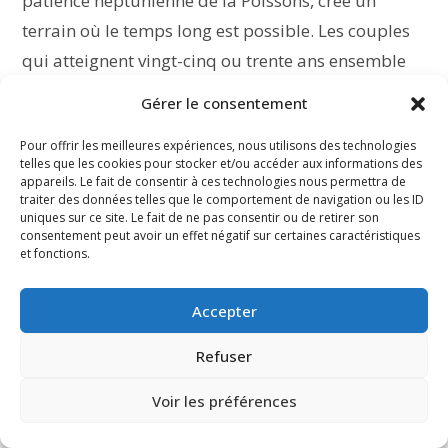
patience neptunienne de la Poissons, crée un
terrain où le temps long est possible. Les couples
qui atteignent vingt-cinq ou trente ans ensemble
dans cette configuration sont presque toujours
Gérer le consentement
ceux qui ont accepté très tôt la lenteur du
Pour offrir les meilleures expériences, nous utilisons des technologies
déploiement, qui n’ont pas tout demandé tout de
telles que les cookies pour stocker et/ou accéder aux informations des
suite, et qui ont fait le pari que la profondeur
appareils. Le fait de consentir à ces technologies nous permettra de
traiter des données telles que le comportement de navigation ou les ID
viendrait avec les années. Quand ce pari est tenu,
uniques sur ce site. Le fait de ne pas consentir ou de retirer son
consentement peut avoir un effet négatif sur certaines caractéristiques
le couple est l’un des plus paisibles du zodiaque
et fonctions.
dans le grand âge.
Accepter
Ce que les astres disent de ta relation
Refuser
Besoin d’un éclairage sur ta compatibilité
sentimentale ?
Voir les préférences
Découvrir maintenant