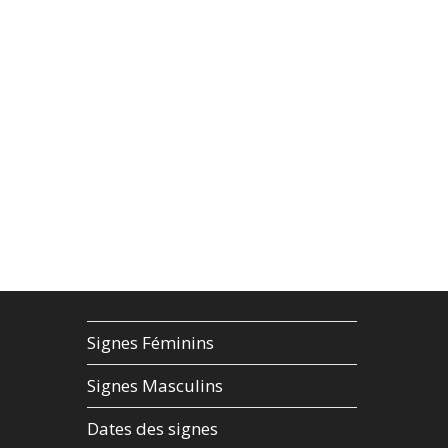
Signes Féminins
Signes Masculins
Dates des signes