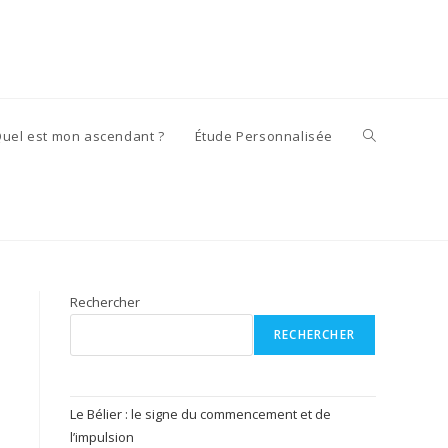
Toggle
uel est mon ascendant ?
Étude Personnalisée
website
search
Rechercher
RECHERCHER
Le Bélier : le signe du commencement et de
l’impulsion