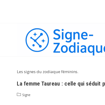
Skip
to
content
Les signes du zodiaque féminins.
La femme Taureau : celle qui séduit 
Post
Signe
category: