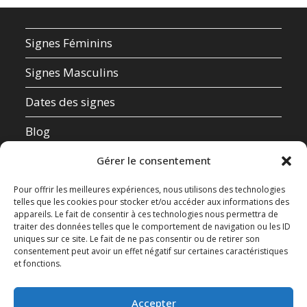
Signes Féminins
Signes Masculins
Dates des signes
Blog
Qui suis-je ?
Gérer le consentement
Mentions Légales
Pour offrir les meilleures expériences, nous utilisons des technologies
telles que les cookies pour stocker et/ou accéder aux informations des
appareils. Le fait de consentir à ces technologies nous permettra de
Données Personnelles
traiter des données telles que le comportement de navigation ou les ID
uniques sur ce site. Le fait de ne pas consentir ou de retirer son
Contact
consentement peut avoir un effet négatif sur certaines caractéristiques
et fonctions.
Test de compatibilité amoureuse
Accepter