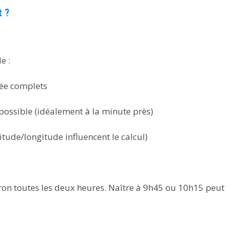
t ?
e :
née complets
possible (idéalement à la minute près)
titude/longitude influencent le calcul)
iron toutes les deux heures. Naître à 9h45 ou 10h15 peut